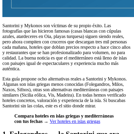
Santorini y Mykonos son víctimas de su propio éxito. Las
fotografías que las hicieron famosas (casas blancas con cúpulas
azules, atardeceres en Oia, playas turquesa) siguen siendo reales,
pero ahora compiten con cruceros que descargan tres mil personas
cada mañana, hoteles que doblan precios respecto a hace cinco años
y restaurantes que se han profesionalizado para volumen, no para
calidad. La buena noticia es que el mediterráneo está lleno de islas
con paisajes igual de espectaculares y experiencia mucho más
auténtica.
Esta guía propone ocho alternativas reales a Santorini y Mykonos.
Algunas son islas griegas menos conocidas (Folegandros, Milos,
Naxos, Sifnos), otras son alternativas mediterráneas con paisajes
similares (Sicilia eólica, Vis, Madeira). En todas hemos verificado
hoteles concretos, valoración y experiencia de la isla. Si buscabas
Santorini sin las colas, este es el sitio donde mirar.
Compara hoteles en islas griegas y mediterráneas
con tus fechas
→
Ver hoteles en islas griegas
1. Folegandros — la Santorini que era