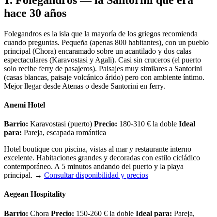
hace 30 años
Folegandros es la isla que la mayoría de los griegos recomienda
cuando preguntas. Pequeña (apenas 800 habitantes), con un pueblo
principal (Chora) encaramado sobre un acantilado y dos calas
espectaculares (Karavostasi y Agali). Casi sin cruceros (el puerto
solo recibe ferry de pasajeros). Paisajes muy similares a Santorini
(casas blancas, paisaje volcánico árido) pero con ambiente íntimo.
Mejor llegar desde Atenas o desde Santorini en ferry.
Anemi Hotel
Barrio:
Karavostasi (puerto)
Precio:
180-310 € la doble
Ideal
para:
Pareja, escapada romántica
Hotel boutique con piscina, vistas al mar y restaurante interno
excelente. Habitaciones grandes y decoradas con estilo cicládico
contemporáneo. A 5 minutos andando del puerto y la playa
principal.
→
Consultar disponibilidad y precios
Aegean Hospitality
Barrio:
Chora
Precio:
150-260 € la doble
Ideal para:
Pareja,