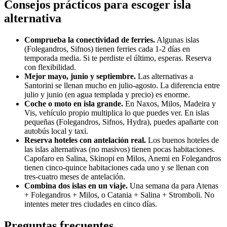
Consejos prácticos para escoger isla
alternativa
Comprueba la conectividad de ferries.
Algunas islas
(Folegandros, Sifnos) tienen ferries cada 1-2 días en
temporada media. Si te perdiste el último, esperas. Reserva
con flexibilidad.
Mejor mayo, junio y septiembre.
Las alternativas a
Santorini se llenan mucho en julio-agosto. La diferencia entre
julio y junio (en agua templada y precio) es enorme.
Coche o moto en isla grande.
En Naxos, Milos, Madeira y
Vis, vehículo propio multiplica lo que puedes ver. En islas
pequeñas (Folegandros, Sifnos, Hydra), puedes apañarte con
autobús local y taxi.
Reserva hoteles con antelación real.
Los buenos hoteles de
las islas alternativas (no masivos) tienen pocas habitaciones.
Capofaro en Salina, Skinopi en Milos, Anemi en Folegandros
tienen cinco-quince habitaciones cada uno y se llenan con
tres-cuatro meses de antelación.
Combina dos islas en un viaje.
Una semana da para Atenas
+ Folegandros + Milos, o Catania + Salina + Stromboli. No
intentes meter tres ciudades en cinco días.
Preguntas frecuentes