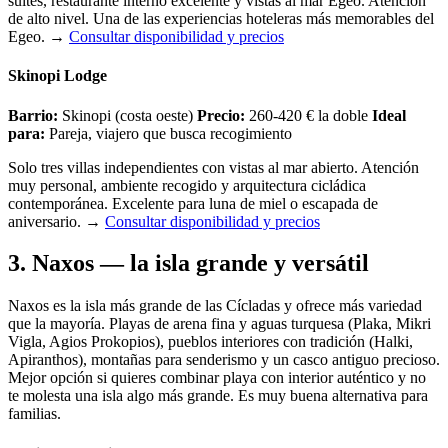
suites, restaurante interno excelente y vistas al mar Egeo. Atención
de alto nivel. Una de las experiencias hoteleras más memorables del
Egeo.
→
Consultar disponibilidad y precios
Skinopi Lodge
Barrio:
Skinopi (costa oeste)
Precio:
260-420 € la doble
Ideal
para:
Pareja, viajero que busca recogimiento
Solo tres villas independientes con vistas al mar abierto. Atención
muy personal, ambiente recogido y arquitectura cicládica
contemporánea. Excelente para luna de miel o escapada de
aniversario.
→
Consultar disponibilidad y precios
3. Naxos — la isla grande y versátil
Naxos es la isla más grande de las Cícladas y ofrece más variedad
que la mayoría. Playas de arena fina y aguas turquesa (Plaka, Mikri
Vigla, Agios Prokopios), pueblos interiores con tradición (Halki,
Apiranthos), montañas para senderismo y un casco antiguo precioso.
Mejor opción si quieres combinar playa con interior auténtico y no
te molesta una isla algo más grande. Es muy buena alternativa para
familias.