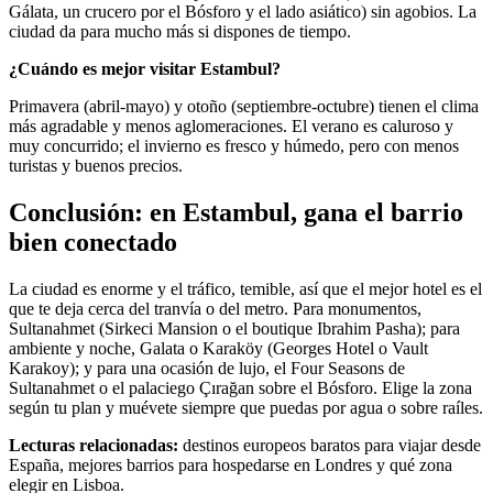
Gálata, un crucero por el Bósforo y el lado asiático) sin agobios. La
ciudad da para mucho más si dispones de tiempo.
¿Cuándo es mejor visitar Estambul?
Primavera (abril-mayo) y otoño (septiembre-octubre) tienen el clima
más agradable y menos aglomeraciones. El verano es caluroso y
muy concurrido; el invierno es fresco y húmedo, pero con menos
turistas y buenos precios.
Conclusión: en Estambul, gana el barrio
bien conectado
La ciudad es enorme y el tráfico, temible, así que el mejor hotel es el
que te deja cerca del tranvía o del metro. Para monumentos,
Sultanahmet (Sirkeci Mansion o el boutique Ibrahim Pasha); para
ambiente y noche, Galata o Karaköy (Georges Hotel o Vault
Karakoy); y para una ocasión de lujo, el Four Seasons de
Sultanahmet o el palaciego Çırağan sobre el Bósforo. Elige la zona
según tu plan y muévete siempre que puedas por agua o sobre raíles.
Lecturas relacionadas:
destinos europeos baratos para viajar desde
España, mejores barrios para hospedarse en Londres y qué zona
elegir en Lisboa.