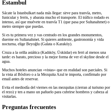
Estambul
Sácate la Istanbulkart nada más llegar: sirve para tranvía, metro,
funicular y ferris, y abarata mucho el transporte. El tráfico rodado es
intenso, así que muévete en tranvía T1 (que pasa por Sultanahmet) o
metro siempre que puedas.
Si es tu primera vez y vas centrado en los grandes monumentos,
duerme en Sultanahmet. Si quieres ambiente, gastronomía y vida
nocturna, elige Beyoğlu (Galata o Karaköy).
Cruza a la orilla asiática (Kadıköy, Üsküdar) en ferri al menos una
tarde: es barato, precioso y la mejor forma de ver el skyline desde el
agua.
Muchos hoteles anuncian «vistas» que en realidad son parciales. Si
la vista al Bósforo o a la Mezquita Azul te importa, confírmalo por
email antes de reservar.
Evita el mediodía del viernes en las mezquitas (cierran al turismo por
el rezo) y ten a mano un pañuelo para cubrirse hombros y cabeza al
visitarlas.
Preguntas frecuentes