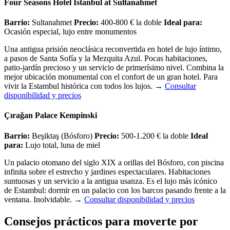
Four Seasons Hotel Istanbul at Sultanahmet
Barrio:
Sultanahmet
Precio:
400-800 € la doble
Ideal para:
Ocasión especial, lujo entre monumentos
Una antigua prisión neoclásica reconvertida en hotel de lujo íntimo,
a pasos de Santa Sofía y la Mezquita Azul. Pocas habitaciones,
patio-jardín precioso y un servicio de primerísimo nivel. Combina la
mejor ubicación monumental con el confort de un gran hotel. Para
vivir la Estambul histórica con todos los lujos.
→
Consultar
disponibilidad y precios
Çırağan Palace Kempinski
Barrio:
Beşiktaş (Bósforo)
Precio:
500-1.200 € la doble
Ideal
para:
Lujo total, luna de miel
Un palacio otomano del siglo XIX a orillas del Bósforo, con piscina
infinita sobre el estrecho y jardines espectaculares. Habitaciones
suntuosas y un servicio a la antigua usanza. Es el lujo más icónico
de Estambul: dormir en un palacio con los barcos pasando frente a la
ventana. Inolvidable.
→
Consultar disponibilidad y precios
Consejos prácticos para moverte por