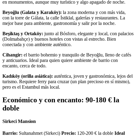
en monumentos, aunque muy turístico y algo apagado de noche.
Beyoğlu (Galata y Karaköy):
la zona moderna y con más vida,
con la torre de Gálata, la calle İstiklal, galerías y restaurantes. La
mejor base para ambiente, gastronomía y salir por la noche.
Beşiktaş y Ortaköy:
junto al Bósforo, elegante y local, con palacios
(Dolmabahçe) y buenos hoteles con vistas al estrecho. Bien
conectada y con ambiente auténtico.
Cihangir:
el barrio bohemio y tranquilo de Beyoğlu, lleno de cafés
y anticuarios. Ideal para quien quiere ambiente de barrio con
encanto, cerca de todo.
Kadıköy (orilla asiática):
auténtica, joven y gastronómica, lejos del
turismo. Requiere ferry para cruzar (un plan precioso en sí mismo),
pero es el Estambul más local.
Económico y con encanto: 90-180 € la
doble
Sirkeci Mansion
Barrio:
Sultanahmet (Sirkeci)
Precio:
120-200 € la doble
Ideal