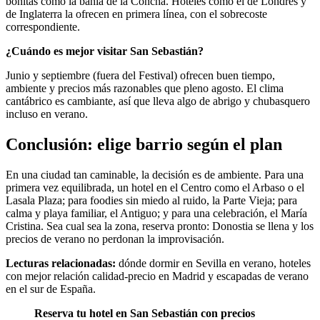
bonitas como la bahía de la Concha. Hoteles como el de Londres y
de Inglaterra la ofrecen en primera línea, con el sobrecoste
correspondiente.
¿Cuándo es mejor visitar San Sebastián?
Junio y septiembre (fuera del Festival) ofrecen buen tiempo,
ambiente y precios más razonables que pleno agosto. El clima
cantábrico es cambiante, así que lleva algo de abrigo y chubasquero
incluso en verano.
Conclusión: elige barrio según el plan
En una ciudad tan caminable, la decisión es de ambiente. Para una
primera vez equilibrada, un hotel en el Centro como el Arbaso o el
Lasala Plaza; para foodies sin miedo al ruido, la Parte Vieja; para
calma y playa familiar, el Antiguo; y para una celebración, el María
Cristina. Sea cual sea la zona, reserva pronto: Donostia se llena y los
precios de verano no perdonan la improvisación.
Lecturas relacionadas:
dónde dormir en Sevilla en verano, hoteles
con mejor relación calidad-precio en Madrid y escapadas de verano
en el sur de España.
Reserva tu hotel en San Sebastián con precios