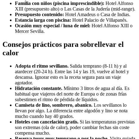
Familia con niños (piscina imprescindible):
Hotel Alfonso
XIII (presupuesto alto) o Las Casas de la Judería (mid-range).
Presupuesto contenido:
Hotel Amadeus o Casa de Indias.
Estancia larga con piscina:
Hotel Palacio de Villapanés.
Ocasión muy especial / luna de miel:
Hotel Alfonso XIII o
Mercer Sevilla.
Consejos prácticos para sobrellevar el
calor
Adopta el ritmo sevillano.
Salida temprano (8-11 h) y al
atardecer (20-24 h). Entre las 14 y las 19, vuelve al hotel y
descansa. Ignorar esto es la receta segura para un viaje
agotador.
Hidratación constante.
Mínimo 3 litros de agua al día. Es
habitual que viajeros del norte de Europa o de zonas frías
subestimen el ritmo de pérdida de líquidos.
Camiseta de lino, sombrero, abanico.
Los sevillanos lo
llevan por algo. La diferencia entre algodón y lino se nota
mucho cuando hay 40 grados.
Hoteles con cancelación gratis.
Si las temperaturas previstas
son extremas (ola de calor), poder cambiar fechas sin coste
compensa mucho.
Reserva tours muy temprano o por la noche.
Visita guiada