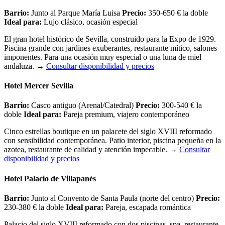
Barrio:
Junto al Parque María Luisa
Precio:
350-650 € la doble
Ideal para:
Lujo clásico, ocasión especial
El gran hotel histórico de Sevilla, construido para la Expo de 1929.
Piscina grande con jardines exuberantes, restaurante mítico, salones
imponentes. Para una ocasión muy especial o una luna de miel
andaluza.
→
Consultar disponibilidad y precios
Hotel Mercer Sevilla
Barrio:
Casco antiguo (Arenal/Catedral)
Precio:
300-540 € la
doble
Ideal para:
Pareja premium, viajero contemporáneo
Cinco estrellas boutique en un palacete del siglo XVIII reformado
con sensibilidad contemporánea. Patio interior, piscina pequeña en la
azotea, restaurante de calidad y atención impecable.
→
Consultar
disponibilidad y precios
Hotel Palacio de Villapanés
Barrio:
Junto al Convento de Santa Paula (norte del centro)
Precio:
230-380 € la doble
Ideal para:
Pareja, escapada romántica
Palacio del siglo XVIII reformado con dos piscinas, spa, restaurante