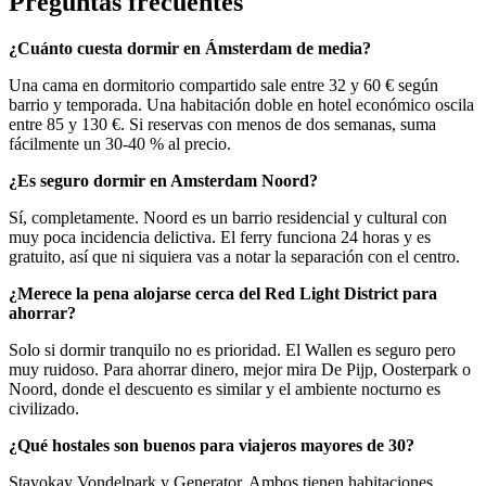
Preguntas frecuentes
¿Cuánto cuesta dormir en Ámsterdam de media?
Una cama en dormitorio compartido sale entre 32 y 60 € según
barrio y temporada. Una habitación doble en hotel económico oscila
entre 85 y 130 €. Si reservas con menos de dos semanas, suma
fácilmente un 30-40 % al precio.
¿Es seguro dormir en Amsterdam Noord?
Sí, completamente. Noord es un barrio residencial y cultural con
muy poca incidencia delictiva. El ferry funciona 24 horas y es
gratuito, así que ni siquiera vas a notar la separación con el centro.
¿Merece la pena alojarse cerca del Red Light District para
ahorrar?
Solo si dormir tranquilo no es prioridad. El Wallen es seguro pero
muy ruidoso. Para ahorrar dinero, mejor mira De Pijp, Oosterpark o
Noord, donde el descuento es similar y el ambiente nocturno es
civilizado.
¿Qué hostales son buenos para viajeros mayores de 30?
Stayokay Vondelpark y Generator. Ambos tienen habitaciones