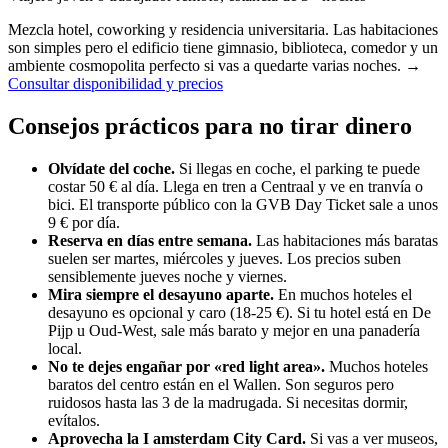
Mezcla hotel, coworking y residencia universitaria. Las habitaciones
son simples pero el edificio tiene gimnasio, biblioteca, comedor y un
ambiente cosmopolita perfecto si vas a quedarte varias noches.
→
Consultar disponibilidad y precios
Consejos prácticos para no tirar dinero
Olvídate del coche.
Si llegas en coche, el parking te puede
costar 50 € al día. Llega en tren a Centraal y ve en tranvía o
bici. El transporte público con la GVB Day Ticket sale a unos
9 € por día.
Reserva en días entre semana.
Las habitaciones más baratas
suelen ser martes, miércoles y jueves. Los precios suben
sensiblemente jueves noche y viernes.
Mira siempre el desayuno aparte.
En muchos hoteles el
desayuno es opcional y caro (18-25 €). Si tu hotel está en De
Pijp u Oud-West, sale más barato y mejor en una panadería
local.
No te dejes engañar por «red light area».
Muchos hoteles
baratos del centro están en el Wallen. Son seguros pero
ruidosos hasta las 3 de la madrugada. Si necesitas dormir,
evítalos.
Aprovecha la I amsterdam City Card.
Si vas a ver museos,