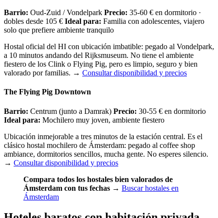
Barrio:
Oud-Zuid / Vondelpark
Precio:
35-60 € en dormitorio ·
dobles desde 105 €
Ideal para:
Familia con adolescentes, viajero
solo que prefiere ambiente tranquilo
Hostal oficial del HI con ubicación imbatible: pegado al Vondelpark,
a 10 minutos andando del Rijksmuseum. No tiene el ambiente
fiestero de los Clink o Flying Pig, pero es limpio, seguro y bien
valorado por familias.
→
Consultar disponibilidad y precios
The Flying Pig Downtown
Barrio:
Centrum (junto a Damrak)
Precio:
30-55 € en dormitorio
Ideal para:
Mochilero muy joven, ambiente fiestero
Ubicación inmejorable a tres minutos de la estación central. Es el
clásico hostal mochilero de Ámsterdam: pegado al coffee shop
ambiance, dormitorios sencillos, mucha gente. No esperes silencio.
→
Consultar disponibilidad y precios
Compara todos los hostales bien valorados de
Ámsterdam con tus fechas
→
Buscar hostales en
Ámsterdam
Hoteles baratos con habitación privada